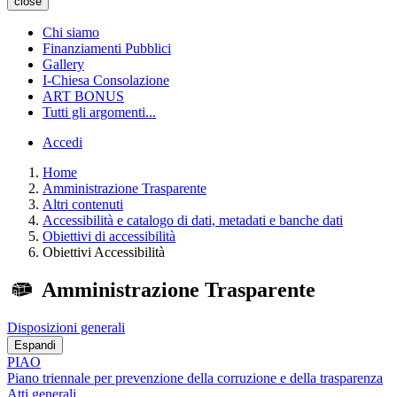
close
Chi siamo
Finanziamenti Pubblici
Gallery
I-Chiesa Consolazione
ART BONUS
Tutti gli argomenti...
Accedi
Home
Amministrazione Trasparente
Altri contenuti
Accessibilità e catalogo di dati, metadati e banche dati
Obiettivi di accessibilità
Obiettivi Accessibilità
Amministrazione Trasparente
Disposizioni generali
Espandi
PIAO
Piano triennale per prevenzione della corruzione e della trasparenza
Atti generali