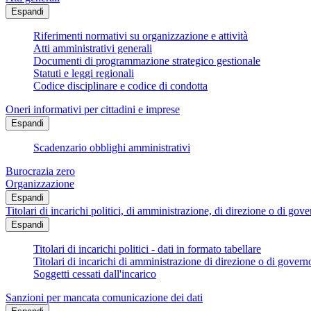
Espandi
Riferimenti normativi su organizzazione e attività
Atti amministrativi generali
Documenti di programmazione strategico gestionale
Statuti e leggi regionali
Codice disciplinare e codice di condotta
Oneri informativi per cittadini e imprese
Espandi
Scadenzario obblighi amministrativi
Burocrazia zero
Organizzazione
Espandi
Titolari di incarichi politici, di amministrazione, di direzione o di gov
Espandi
Titolari di incarichi politici - dati in formato tabellare
Titolari di incarichi di amministrazione di direzione o di govern
Soggetti cessati dall'incarico
Sanzioni per mancata comunicazione dei dati