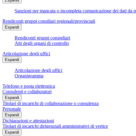
Espandi
Sanzioni per mancata o incompleta comunicazione dei dati da parte
Rendiconti gruppi consiliari regionali/provinciali
Espandi
Rendiconti gruppi consigliari
Atti degli organi di controllo
Articolazione degli uffici
Espandi
Articolazione degli uffici
Organigramma
Telefono e posta elettronica
Consulenti e collaboratori
Espandi
Titolari di incarichi di collaborazione o consulenza
Personale
Espandi
Dichiarazioni e attestazioni
Titolari di incarichi dirigenziali amministrativi di vertice
Espandi