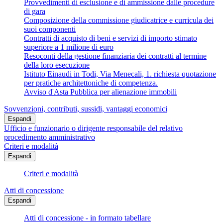
Provvedimenti di esclusione e di ammissione dalle procedure
di gara
Composizione della commissione giudicatrice e curricula dei
suoi componenti
Contratti di acquisto di beni e servizi di importo stimato
superiore a 1 milione di euro
Resoconti della gestione finanziaria dei contratti al termine
della loro esecuzione
Istituto Einaudi in Todi, Via Menecali, 1. richiesta quotazione
per pratiche architettoniche di competenza.
Avviso d'Asta Pubblica per alienazione immobili
Sovvenzioni, contributi, sussidi, vantaggi economici
Espandi
Ufficio e funzionario o dirigente responsabile del relativo
procedimento amministrativo
Criteri e modalità
Espandi
Criteri e modalità
Atti di concessione
Espandi
Atti di concessione - in formato tabellare