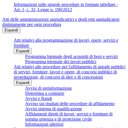
Informazioni sulle singole procedure in formato tabellare -
Art. 1, c. 32, Legge n. 190/2012
Atti delle amministrazioni aggiudicatrici e degli enti aggiudicatori
distintamente per ogni procedura
Espandi
Atti relativi alla programmazione di lavori, opere, servizi e
forniture
Espandi
Programma biennale degli acquisiti di beni e servizi
Programma triennale dei lavori pubblici
Atti relativi alle procedure per l'affidamento di appalti pubblici
di servizi, forniture, lavori e opere, di concorsi pubblici di
progettazione, di concorsi di idee e di concessioni
Espandi
Avvisi di preinformazione
Determina a contrarre
Avvisi e Bandi
Avviso sui risultati delle procedure di affidamento
Avvisi sistema di qualificazione
Affidamenti diretti di lavori, servizi e forniture di
somma urgenza e di protezione civile
Informazioni ulteriori