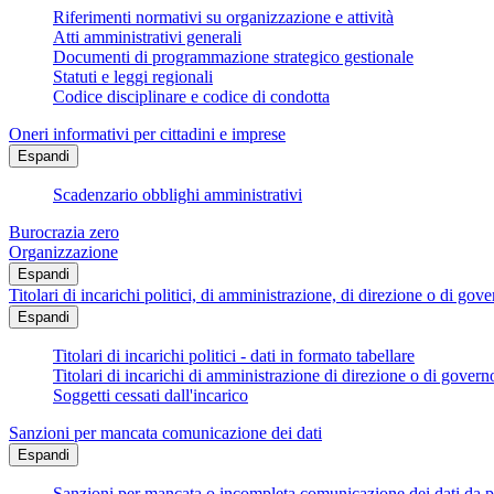
Riferimenti normativi su organizzazione e attività
Atti amministrativi generali
Documenti di programmazione strategico gestionale
Statuti e leggi regionali
Codice disciplinare e codice di condotta
Oneri informativi per cittadini e imprese
Espandi
Scadenzario obblighi amministrativi
Burocrazia zero
Organizzazione
Espandi
Titolari di incarichi politici, di amministrazione, di direzione o di gov
Espandi
Titolari di incarichi politici - dati in formato tabellare
Titolari di incarichi di amministrazione di direzione o di govern
Soggetti cessati dall'incarico
Sanzioni per mancata comunicazione dei dati
Espandi
Sanzioni per mancata o incompleta comunicazione dei dati da parte