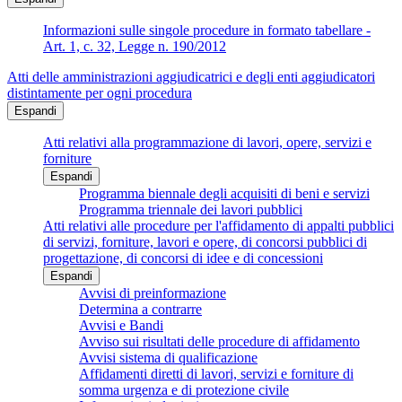
Informazioni sulle singole procedure in formato tabellare -
Art. 1, c. 32, Legge n. 190/2012
Atti delle amministrazioni aggiudicatrici e degli enti aggiudicatori
distintamente per ogni procedura
Espandi
Atti relativi alla programmazione di lavori, opere, servizi e
forniture
Espandi
Programma biennale degli acquisiti di beni e servizi
Programma triennale dei lavori pubblici
Atti relativi alle procedure per l'affidamento di appalti pubblici
di servizi, forniture, lavori e opere, di concorsi pubblici di
progettazione, di concorsi di idee e di concessioni
Espandi
Avvisi di preinformazione
Determina a contrarre
Avvisi e Bandi
Avviso sui risultati delle procedure di affidamento
Avvisi sistema di qualificazione
Affidamenti diretti di lavori, servizi e forniture di
somma urgenza e di protezione civile