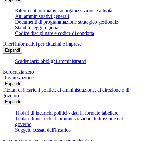
Riferimenti normativi su organizzazione e attività
Atti amministrativi generali
Documenti di programmazione strategico gestionale
Statuti e leggi regionali
Codice disciplinare e codice di condotta
Oneri informativi per cittadini e imprese
Espandi
Scadenzario obblighi amministrativi
Burocrazia zero
Organizzazione
Espandi
Titolari di incarichi politici, di amministrazione, di direzione o di
governo
Espandi
Titolari di incarichi politici - dati in formato tabellare
Titolari di incarichi di amministrazione di direzione o di
governo
Soggetti cessati dall'incarico
Sanzioni per mancata comunicazione dei dati