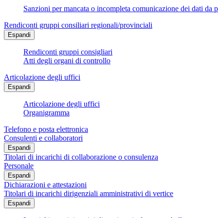
Sanzioni per mancata o incompleta comunicazione dei dati da parte
Rendiconti gruppi consiliari regionali/provinciali
Espandi
Rendiconti gruppi consigliari
Atti degli organi di controllo
Articolazione degli uffici
Espandi
Articolazione degli uffici
Organigramma
Telefono e posta elettronica
Consulenti e collaboratori
Espandi
Titolari di incarichi di collaborazione o consulenza
Personale
Espandi
Dichiarazioni e attestazioni
Titolari di incarichi dirigenziali amministrativi di vertice
Espandi