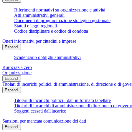
Riferimenti normativi su organizzazione e attività
Atti amministrativi generali
Documenti di programmazione strategico gestionale
Statuti e leggi regionali
Codice disciplinare e codice di condotta
Oneri informativi per cittadini e imprese
Espandi
Scadenzario obblighi amministrativi
Burocrazia zero
Organizzazione
Espandi
Titolari di incarichi politici, di amministrazione, di direzione o di gov
Espandi
Titolari di incarichi politici - dati in formato tabellare
Titolari di incarichi di amministrazione di direzione o di govern
Soggetti cessati dall'incarico
Sanzioni per mancata comunicazione dei dati
Espandi