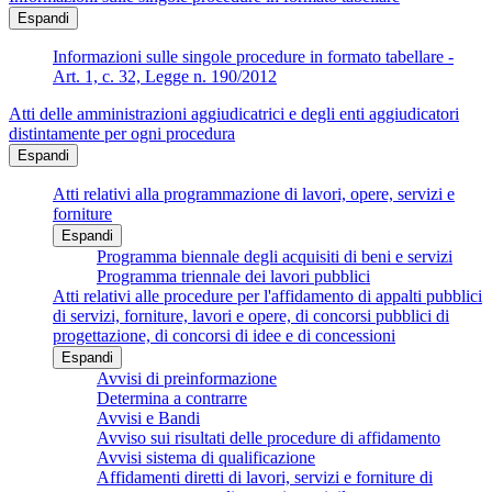
Espandi
Informazioni sulle singole procedure in formato tabellare -
Art. 1, c. 32, Legge n. 190/2012
Atti delle amministrazioni aggiudicatrici e degli enti aggiudicatori
distintamente per ogni procedura
Espandi
Atti relativi alla programmazione di lavori, opere, servizi e
forniture
Espandi
Programma biennale degli acquisiti di beni e servizi
Programma triennale dei lavori pubblici
Atti relativi alle procedure per l'affidamento di appalti pubblici
di servizi, forniture, lavori e opere, di concorsi pubblici di
progettazione, di concorsi di idee e di concessioni
Espandi
Avvisi di preinformazione
Determina a contrarre
Avvisi e Bandi
Avviso sui risultati delle procedure di affidamento
Avvisi sistema di qualificazione
Affidamenti diretti di lavori, servizi e forniture di