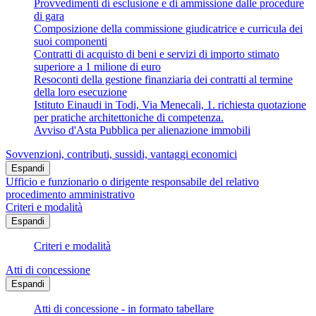
Provvedimenti di esclusione e di ammissione dalle procedure
di gara
Composizione della commissione giudicatrice e curricula dei
suoi componenti
Contratti di acquisto di beni e servizi di importo stimato
superiore a 1 milione di euro
Resoconti della gestione finanziaria dei contratti al termine
della loro esecuzione
Istituto Einaudi in Todi, Via Menecali, 1. richiesta quotazione
per pratiche architettoniche di competenza.
Avviso d'Asta Pubblica per alienazione immobili
Sovvenzioni, contributi, sussidi, vantaggi economici
Espandi
Ufficio e funzionario o dirigente responsabile del relativo
procedimento amministrativo
Criteri e modalità
Espandi
Criteri e modalità
Atti di concessione
Espandi
Atti di concessione - in formato tabellare