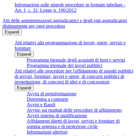
Informazioni sulle singole procedure in formato tabellare -
Art. 1, c. 32, Legge n. 190/2012
Atti delle amministrazioni aggiudicatrici e degli enti aggiudicatori
distintamente per ogni procedura
Espandi
Atti relativi alla programmazione di lavori, opere, servizi e
forniture
Espandi
Programma biennale degli acquisiti di beni e servizi
Programma triennale dei lavori pubblici
Atti relativi alle procedure per l'affidamento di appalti pubblici
di servizi, forniture, lavori e opere, di concorsi pubblici di
progettazione, di concorsi di idee e di concessioni
Espandi
Avvisi di preinformazione
Determina a contrarre
Avvisi e Bandi
Avviso sui risultati delle procedure di affidamento
Avvisi sistema di qualificazione
Affidamenti diretti di lavori, servizi e forniture di
somma urgenza e di protezione civile
Informazioni ulteriori