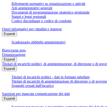
Riferimenti normativi su organizzazione e attività
Atti amministrativi generali
Documenti di programmazione strategico gestionale
Statuti e leggi regionali
Codice disciplinare e codice di condotta
Oneri informativi per cittadini e imprese
Espandi
Scadenzario obblighi amministrativi
Burocrazia zero
Organizzazione
Espandi
Titolari di incarichi politici, di amministrazione, di direzione o di gov
Espandi
Titolari di incarichi politici - dati in formato tabellare
Titolari di incarichi di amministrazione di direzione o di govern
Soggetti cessati dall'incarico
Sanzioni per mancata comunicazione dei dati
Espandi
Sanzioni per mancata o incompleta comunicazione dei dati da parte