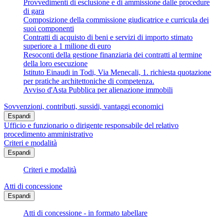
Provvedimenti di esclusione e di ammissione dalle procedure
di gara
Composizione della commissione giudicatrice e curricula dei
suoi componenti
Contratti di acquisto di beni e servizi di importo stimato
superiore a 1 milione di euro
Resoconti della gestione finanziaria dei contratti al termine
della loro esecuzione
Istituto Einaudi in Todi, Via Menecali, 1. richiesta quotazione
per pratiche architettoniche di competenza.
Avviso d'Asta Pubblica per alienazione immobili
Sovvenzioni, contributi, sussidi, vantaggi economici
Espandi
Ufficio e funzionario o dirigente responsabile del relativo
procedimento amministrativo
Criteri e modalità
Espandi
Criteri e modalità
Atti di concessione
Espandi
Atti di concessione - in formato tabellare