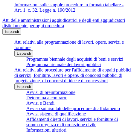
Informazioni sulle singole procedure in formato tabellare -
Art. 1, c. 32, Legge n. 190/2012
Atti delle amministrazioni aggiudicatrici e degli enti aggiudicatori
distintamente per ogni procedura
Espandi
Atti relativi alla programmazione di lavori, opere, servizi e
forniture
Espandi
Programma biennale degli acquisiti di beni e servizi
Programma triennale dei lavori pubblici
Atti relativi alle procedure per l'affidamento di appalti pubblici
di servizi, forniture, lavori e opere, di concorsi pubblici di
progettazione, di concorsi di idee e di concessioni
Espandi
Avvisi di preinformazione
Determina a contrarre
Avvisi e Bandi
Avviso sui risultati delle procedure di affidamento
Avvisi sistema di qualificazione
Affidamenti diretti di lavori, servizi e forniture di
somma urgenza e di protezione civile
Informazioni ulteriori