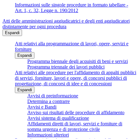
Informazioni sulle singole procedure in formato tabellare -
Art. 1, c. 32, Legge n. 190/2012
Atti delle amministrazioni aggiudicatrici e degli enti aggiudicatori
distintamente per ogni procedura
Espandi
Atti relativi alla programmazione di lavori, opere, servizi e
forniture
Espandi
Programma biennale degli acquisiti di beni e servizi
Programma triennale dei lavori pubblici
Atti relativi alle procedure per l'affidamento di appalti pubblici
di servizi, forniture, lavori e opere, di concorsi pubblici di
progettazione, di concorsi di idee e di concessioni
Espandi
Avvisi di preinformazione
Determina a contrarre
Avvisi e Bandi
Avviso sui risultati delle procedure di affidamento
Avvisi sistema di qualificazione
Affidamenti diretti di lavori, servizi e forniture di
somma urgenza e di protezione civile
Informazioni ulteriori