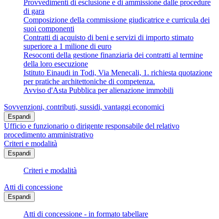
Provvedimenti di esclusione e di ammissione dalle procedure
di gara
Composizione della commissione giudicatrice e curricula dei
suoi componenti
Contratti di acquisto di beni e servizi di importo stimato
superiore a 1 milione di euro
Resoconti della gestione finanziaria dei contratti al termine
della loro esecuzione
Istituto Einaudi in Todi, Via Menecali, 1. richiesta quotazione
per pratiche architettoniche di competenza.
Avviso d'Asta Pubblica per alienazione immobili
Sovvenzioni, contributi, sussidi, vantaggi economici
Espandi
Ufficio e funzionario o dirigente responsabile del relativo
procedimento amministrativo
Criteri e modalità
Espandi
Criteri e modalità
Atti di concessione
Espandi
Atti di concessione - in formato tabellare