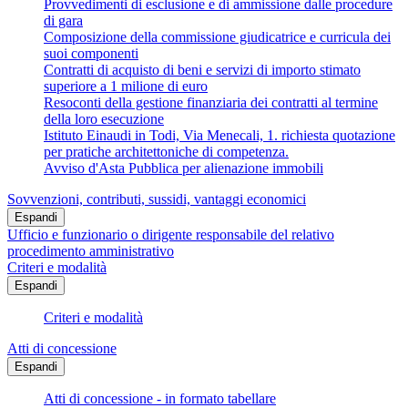
Provvedimenti di esclusione e di ammissione dalle procedure
di gara
Composizione della commissione giudicatrice e curricula dei
suoi componenti
Contratti di acquisto di beni e servizi di importo stimato
superiore a 1 milione di euro
Resoconti della gestione finanziaria dei contratti al termine
della loro esecuzione
Istituto Einaudi in Todi, Via Menecali, 1. richiesta quotazione
per pratiche architettoniche di competenza.
Avviso d'Asta Pubblica per alienazione immobili
Sovvenzioni, contributi, sussidi, vantaggi economici
Espandi
Ufficio e funzionario o dirigente responsabile del relativo
procedimento amministrativo
Criteri e modalità
Espandi
Criteri e modalità
Atti di concessione
Espandi
Atti di concessione - in formato tabellare