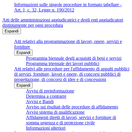
Informazioni sulle singole procedure in formato tabellare -
Art. 1, c. 32, Legge n. 190/2012
Atti delle amministrazioni aggiudicatrici e degli enti aggiudicatori
distintamente per ogni procedura
Espandi
Atti relativi alla programmazione di lavori, opere, servizi e
forniture
Espandi
Programma biennale degli acquisiti di beni e servizi
Programma triennale dei lavori pubblici
Atti relativi alle procedure per l'affidamento di appalti pubblici
di servizi, forniture, lavori e opere, di concorsi pubblici di
progettazione, di concorsi di idee e di concessioni
Espandi
Avvisi di preinformazione
Determina a contrarre
Avvisi e Bandi
Avviso sui risultati delle procedure di affidamento
Avvisi sistema di qualificazione
Affidamenti diretti di lavori, servizi e forniture di
somma urgenza e di protezione civile
Informazioni ulteriori