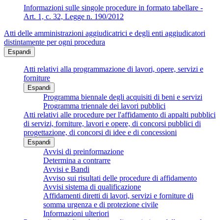
Informazioni sulle singole procedure in formato tabellare -
Art. 1, c. 32, Legge n. 190/2012
Atti delle amministrazioni aggiudicatrici e degli enti aggiudicatori
distintamente per ogni procedura
Espandi
Atti relativi alla programmazione di lavori, opere, servizi e
forniture
Espandi
Programma biennale degli acquisiti di beni e servizi
Programma triennale dei lavori pubblici
Atti relativi alle procedure per l'affidamento di appalti pubblici
di servizi, forniture, lavori e opere, di concorsi pubblici di
progettazione, di concorsi di idee e di concessioni
Espandi
Avvisi di preinformazione
Determina a contrarre
Avvisi e Bandi
Avviso sui risultati delle procedure di affidamento
Avvisi sistema di qualificazione
Affidamenti diretti di lavori, servizi e forniture di
somma urgenza e di protezione civile
Informazioni ulteriori