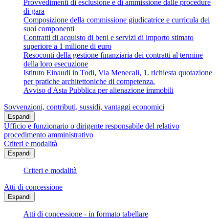
Provvedimenti di esclusione e di ammissione dalle procedure
di gara
Composizione della commissione giudicatrice e curricula dei
suoi componenti
Contratti di acquisto di beni e servizi di importo stimato
superiore a 1 milione di euro
Resoconti della gestione finanziaria dei contratti al termine
della loro esecuzione
Istituto Einaudi in Todi, Via Menecali, 1. richiesta quotazione
per pratiche architettoniche di competenza.
Avviso d'Asta Pubblica per alienazione immobili
Sovvenzioni, contributi, sussidi, vantaggi economici
Espandi
Ufficio e funzionario o dirigente responsabile del relativo
procedimento amministrativo
Criteri e modalità
Espandi
Criteri e modalità
Atti di concessione
Espandi
Atti di concessione - in formato tabellare