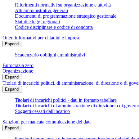
Riferimenti normativi su organizzazione e attività
Atti amministrativi generali
Documenti di programmazione strategico gestionale
Statuti e leggi regionali
Codice disciplinare e codice di condotta
Oneri informativi per cittadini e imprese
Espandi
Scadenzario obblighi amministrativi
Burocrazia zero
Organizzazione
Espandi
Titolari di incarichi politici, di amministrazione, di direzione o di gov
Espandi
Titolari di incarichi politici - dati in formato tabellare
Titolari di incarichi di amministrazione di direzione o di govern
Soggetti cessati dall'incarico
Sanzioni per mancata comunicazione dei dati
Espandi
Sanzioni per mancata o incompleta comunicazione dei dati da parte