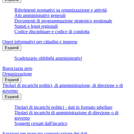
Riferimenti normativi su organizzazione e attività
Atti amministrativi generali
Documenti di programmazione strategico gestionale
Statuti e leggi regionali
Codice disciplinare e codice di condotta
Oneri informativi per cittadini e imprese
Espandi
Scadenzario obblighi amministrativi
Burocrazia zero
Organizzazione
Espandi
Titolari di incarichi politici, di amministrazione, di direzione o di
governo
Espandi
Titolari di incarichi politici - dati in formato tabellare
Titolari di incarichi di amministrazione di direzione o di
governo
Soggetti cessati dall'incarico
Sanzioni per mancata comunicazione dei dati