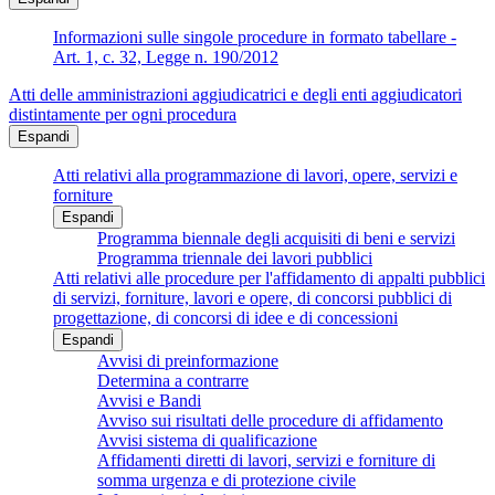
Informazioni sulle singole procedure in formato tabellare -
Art. 1, c. 32, Legge n. 190/2012
Atti delle amministrazioni aggiudicatrici e degli enti aggiudicatori
distintamente per ogni procedura
Espandi
Atti relativi alla programmazione di lavori, opere, servizi e
forniture
Espandi
Programma biennale degli acquisiti di beni e servizi
Programma triennale dei lavori pubblici
Atti relativi alle procedure per l'affidamento di appalti pubblici
di servizi, forniture, lavori e opere, di concorsi pubblici di
progettazione, di concorsi di idee e di concessioni
Espandi
Avvisi di preinformazione
Determina a contrarre
Avvisi e Bandi
Avviso sui risultati delle procedure di affidamento
Avvisi sistema di qualificazione
Affidamenti diretti di lavori, servizi e forniture di
somma urgenza e di protezione civile