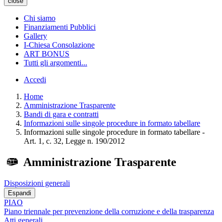
close
Chi siamo
Finanziamenti Pubblici
Gallery
I-Chiesa Consolazione
ART BONUS
Tutti gli argomenti...
Accedi
Home
Amministrazione Trasparente
Bandi di gara e contratti
Informazioni sulle singole procedure in formato tabellare
Informazioni sulle singole procedure in formato tabellare -
Art. 1, c. 32, Legge n. 190/2012
Amministrazione Trasparente
Disposizioni generali
Espandi
PIAO
Piano triennale per prevenzione della corruzione e della trasparenza
Atti generali