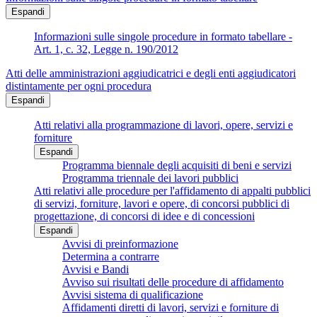
Espandi
Informazioni sulle singole procedure in formato tabellare -
Art. 1, c. 32, Legge n. 190/2012
Atti delle amministrazioni aggiudicatrici e degli enti aggiudicatori
distintamente per ogni procedura
Espandi
Atti relativi alla programmazione di lavori, opere, servizi e
forniture
Espandi
Programma biennale degli acquisiti di beni e servizi
Programma triennale dei lavori pubblici
Atti relativi alle procedure per l'affidamento di appalti pubblici
di servizi, forniture, lavori e opere, di concorsi pubblici di
progettazione, di concorsi di idee e di concessioni
Espandi
Avvisi di preinformazione
Determina a contrarre
Avvisi e Bandi
Avviso sui risultati delle procedure di affidamento
Avvisi sistema di qualificazione
Affidamenti diretti di lavori, servizi e forniture di